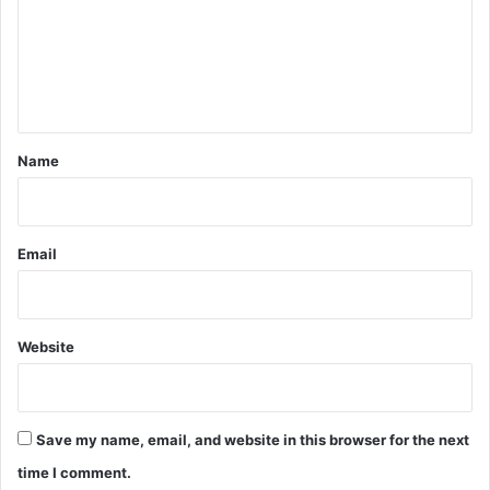
m
e
n
t
*
Name
Email
Website
Save my name, email, and website in this browser for the next
time I comment.