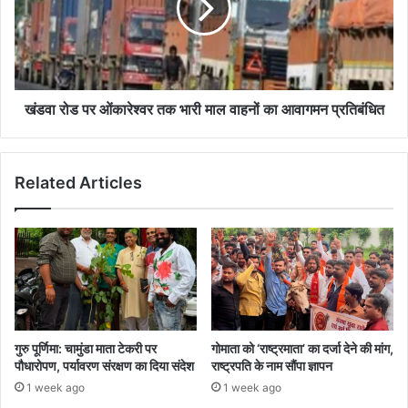
तक
भारी
माल
वाहनों
का
आवागमन
खंडवा रोड पर ओंकारेश्वर तक भारी माल वाहनों का आवागमन प्रतिबंधित
प्रतिबंधित
Related Articles
गुरु पूर्णिमा: चामुंडा माता टेकरी पर
गोमाता को ‘राष्ट्रमाता’ का दर्जा देने की मांग,
पौधारोपण, पर्यावरण संरक्षण का दिया संदेश
राष्ट्रपति के नाम सौंपा ज्ञापन
1 week ago
1 week ago