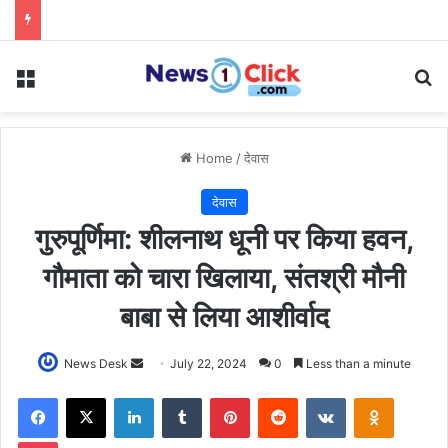
Menu
Se
Home
/
देवास
देवास
गुरुपूर्णिमा: शीलनाथ धूनी पर किया हवन,
गौमाता को चारा खिलाया, संतश्री मौनी
बाबा से लिया आशीर्वाद
Send
News Desk
July 22, 2024
0
Less than a minute
an
Facebook
X
LinkedIn
Tumblr
Pinterest
Reddit
VKontakte
Odnoklas
email
Pocket