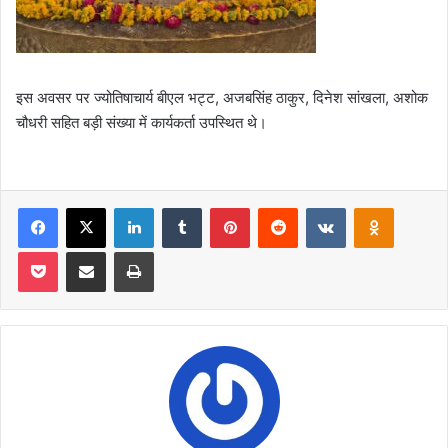
इस अवसर पर ज्योतिषाचार्य बीएल भट्ट, अजबसिंह ठाकुर, दिनेश सांखला, अशोक
चौधरी सहित बड़ी संख्या में कार्यकर्ता उपस्थित थे।
Facebook
X
LinkedIn
Tumblr
Pinterest
Reddit
VKontakte
Odnoklas
Pocket
Share via Email
Print