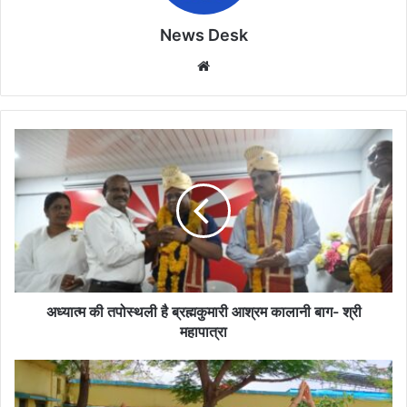
News Desk
Website
अध्यात्म
की
तपोस्थली
है
ब्रह्मकुमारी
आश्रम
कालानी
बाग-
श्री
महापात्रा
अध्यात्म की तपोस्थली है ब्रह्मकुमारी आश्रम कालानी बाग- श्री
महापात्रा
योग
दिवस
की