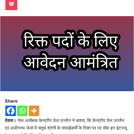
Share
देवास।
जेल अधीक्षक केन्‍द्रीय जेल उज्‍जैन ने बताया, कि केन्‍द्रीय जेल उज्‍जैन
एवं अधीनस्‍थ जेलो में चतुर्थ श्रेणी के सफाईकर्मी के रिक्‍त पद पर वॉक इन इंटरव्‍यू