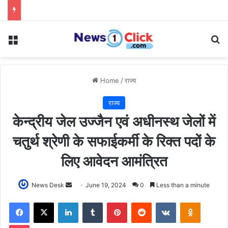
Menu
Se
Home
/
राज्य
राज्य
केन्‍द्रीय जेल उज्‍जैन एवं अधीनस्‍थ जेलों में
चतुर्थ श्रेणी के सफाईकर्मी के रिक्‍त पदों के
लिए आवेदन आमंत्रित
Send
News Desk
June 19, 2024
0
Less than a minute
an
Facebook
X
LinkedIn
Tumblr
Pinterest
Reddit
VKontakte
Odnoklas
email
Pocket