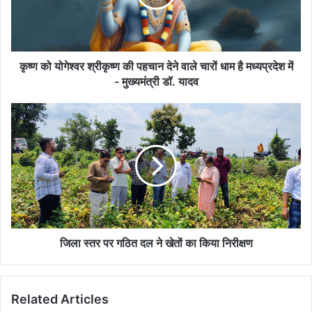
पहचान
देने
वाले
चारों
धाम
कृष्ण को योगेश्वर श्रीकृष्ण की पहचान देने वाले चारों धाम है मध्यप्रदेश में
है
- मुख्यमंत्री डॉ. यादव
मध्यप्रदेश
में
जिला
-
स्‍तर
मुख्यमंत्री
पर
डॉ.
गठित
यादव
दल
ने
खेतों
का
किया
निरीक्षण
जिला स्‍तर पर गठित दल ने खेतों का किया निरीक्षण
Related Articles