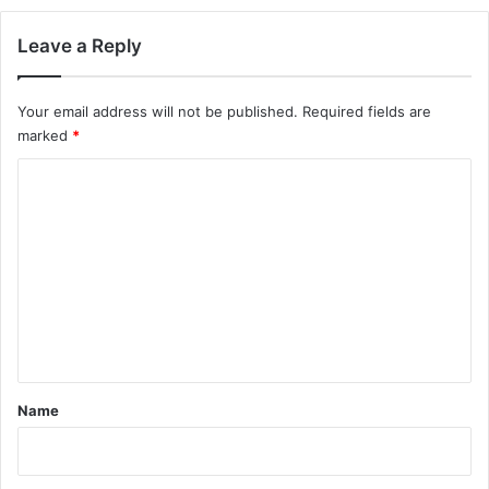
Leave a Reply
Your email address will not be published.
Required fields are
marked
*
C
o
m
m
e
n
t
*
Name