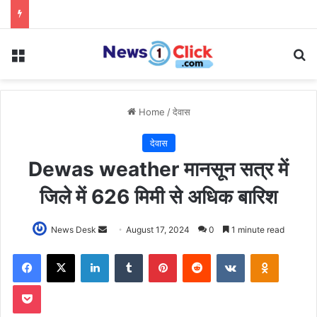
Menu
Se
Home
/
देवास
देवास
Dewas weather मानसून सत्र में
जिले में 626 मिमी से अधिक बारिश
Send
News Desk
August 17, 2024
0
1 minute read
an
Facebook
X
LinkedIn
Tumblr
Pinterest
Reddit
VKontakte
Odnoklas
email
Pocket