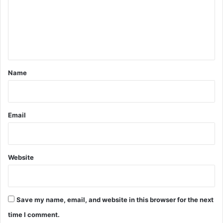
m
e
n
t
*
Name
Email
Website
Save my name, email, and website in this browser for the next
time I comment.