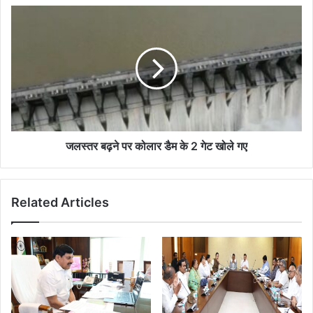
सानिध्य
जलस्तर
में
बढ़ने
किया
पर
हरि
कोलार
नाम
डैम
का
के
सुमिरन
2
गेट
खोले
गए
जलस्तर बढ़ने पर कोलार डैम के 2 गेट खोले गए
Related Articles