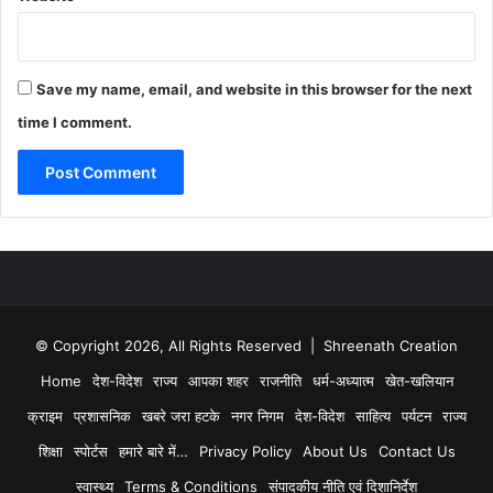
Save my name, email, and website in this browser for the next
time I comment.
© Copyright 2026, All Rights Reserved | Shreenath Creation
Home
देश-विदेश
राज्य
आपका शहर
राजनीति
धर्म-अध्यात्म
खेत-खलियान
क्राइम
प्रशासनिक
खबरे जरा हटके
नगर निगम
देश-विदेश
साहित्य
पर्यटन
राज्य
शिक्षा
स्पोर्टस
हमारे बारे में…
Privacy Policy
About Us
Contact Us
स्वास्थ्य
Terms & Conditions
संपादकीय नीति एवं दिशानिर्देश