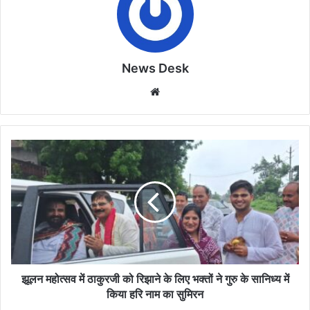
News Desk
Website
झूलन
महोत्सव
में
ठाकुरजी
को
रिझाने
के
लिए
भक्तों
ने
झूलन महोत्सव में ठाकुरजी को रिझाने के लिए भक्तों ने गुरु के सानिध्य में
गुरु
किया हरि नाम का सुमिरन
के