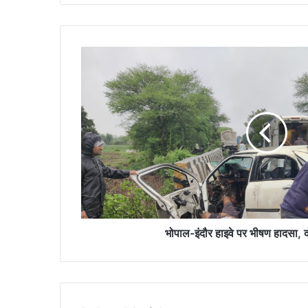
भोपाल-
इंदौर
हाइवे
पर
भीषण
हादसा,
दो
युवकों
की
मौत
भोपाल-इंदौर हाइवे पर भीषण हादसा, द