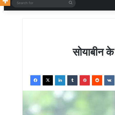
Random Article
Search
for
सोयाबीन के
Facebook
X
LinkedIn
Tumblr
Pinterest
Reddit