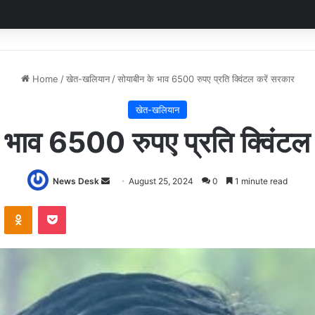
Home
/
खेत-खलियान
/
सोयाबीन के भाव 6500 रुपए प्रति क्विंटल करें सरकार
खेत-खलियान
 भाव 6500 रुपए प्रति क्विंटल
Send
News Desk
August 25, 2024
0
1 minute read
an
VKontakte
Odnoklassniki
Pocket
email