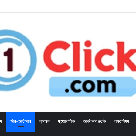
्म
खेत-खलियान
क्राइम
प्रशासनिक
खबरे जरा हटके
नगर निगम