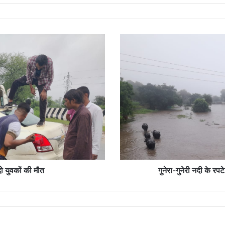
गुनेरा-
गुनेरी
नदी
के
रपटे
पर
पानी
से
20
घंटे
से
अधिक
मार्ग
ो युवकों की मौत
गुनेरा-गुनेरी नदी के रपट
रहा
अवरुद्ध