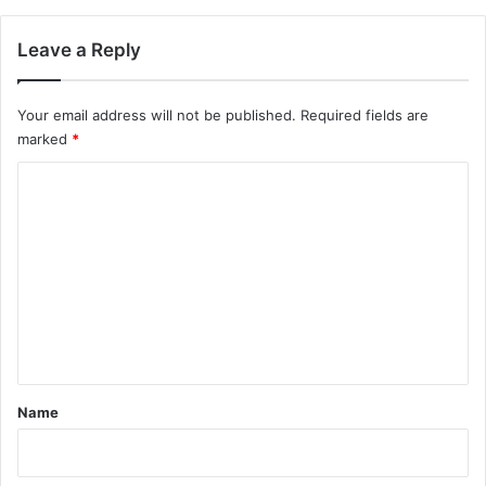
Leave a Reply
Your email address will not be published.
Required fields are
marked
*
C
o
m
m
e
n
t
*
Name