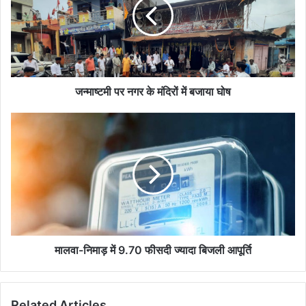
के
मंदिरों
में
बजाया
घोष
जन्माष्टमी पर नगर के मंदिरों में बजाया घोष
मालवा-
निमाड़
में
9.70
फीसदी
ज्यादा
बिजली
आपूर्ति
मालवा-निमाड़ में 9.70 फीसदी ज्यादा बिजली आपूर्ति
Related Articles