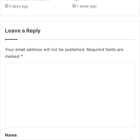
5 days ago
1 week ago
Leave a Reply
Your email address will not be published.
Required fields are
marked
*
C
o
m
m
e
n
t
*
Name