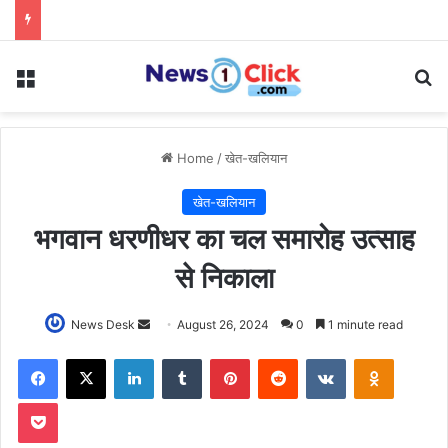
Menu
Se
Home
/
खेत-खलियान
खेत-खलियान
भगवान धरणीधर का चल समारोह उत्साह
से निकाला
Send
News Desk
August 26, 2024
0
1 minute read
an
Facebook
X
LinkedIn
Tumblr
Pinterest
Reddit
VKontakte
Odnoklas
email
Pocket