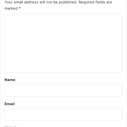
Your email address will not be published.
Required fields are
marked
*
C
o
m
m
e
n
t
*
Name
Email