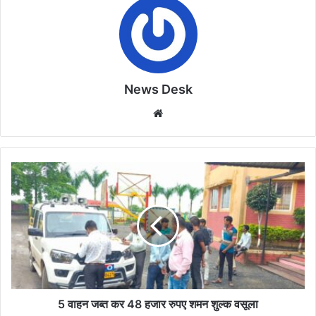
News Desk
Website
5
वाहन
जब्त
कर
48
हजार
रुपए
शमन
शुल्क
वसूला
5 वाहन जब्त कर 48 हजार रुपए शमन शुल्क वसूला