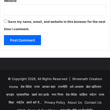
Website
Save my name, email, and website in this browser for the next
time I comment.
© Copyright 2026, All Rights Reserved | Shreenath Creation
Home
देश-विदेश
राज्य
आपका शहर
राजनीति
धर्म-अध्यात्म
खेत-खलियान
क्राइम
प्रशासनिक
खबरे जरा हटके
नगर निगम
देश-विदेश
साहित्य
पर्यटन
राज्य
शिक्षा
स्पोर्टस
हमारे बारे में…
Privacy Policy
About Us
Contact Us