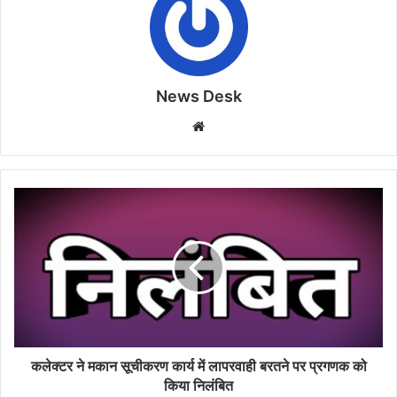
News Desk
Website
कलेक्टर
ने
मकान
सूचीकरण
कार्य
में
लापरवाही
बरतने
पर
प्रगणक
कलेक्टर ने मकान सूचीकरण कार्य में लापरवाही बरतने पर प्रगणक को
को
किया निलंबित