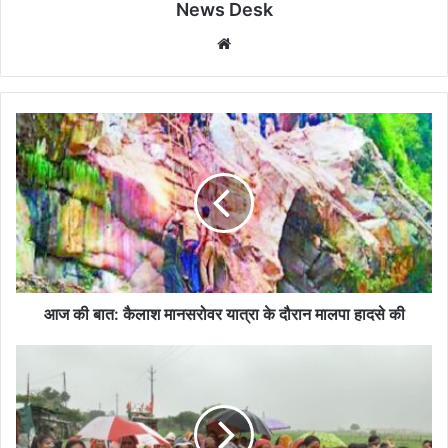
News Desk
Website
आज
की
बात:
कैलाश
मानसरोवर
यात्रा
के
दौरान
मालपा
हादसे
आज की बात: कैलाश मानसरोवर यात्रा के दौरान मालपा हादसे की
की
झरनेश्वर
महादेव
तक
निकली
महिला