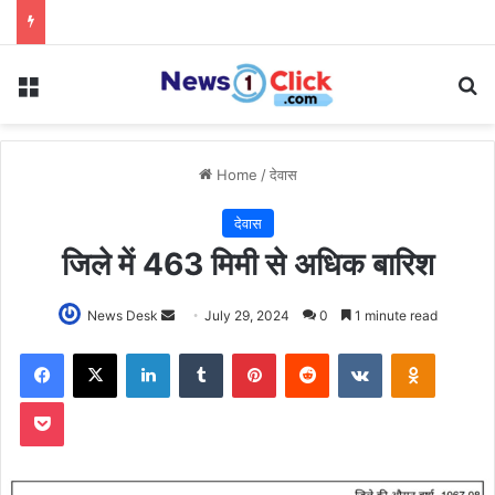
Menu
Se
Home
/
देवास
देवास
जिले में 463 मिमी से अधिक बारिश
Send
News Desk
July 29, 2024
0
1 minute read
an
Facebook
X
LinkedIn
Tumblr
Pinterest
Reddit
VKontakte
Odnoklas
email
Pocket