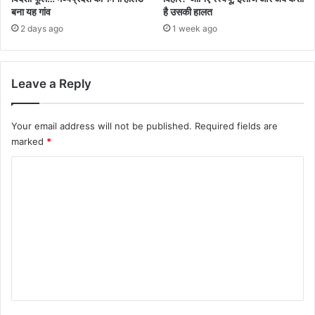
बना यह गांव
है उसकी हालत
2 days ago
1 week ago
Leave a Reply
Your email address will not be published.
Required fields are
marked
*
C
o
m
m
e
n
t
*