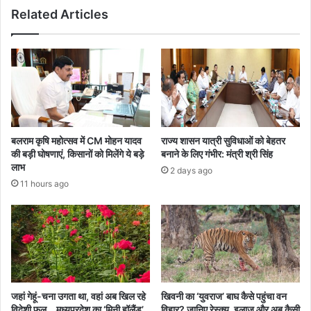
Related Articles
आयोजित
बलराम कृषि महोत्सव में CM मोहन यादव
राज्य शासन यात्री सुविधाओं को बेहतर
की बड़ी घोषणाएं, किसानों को मिलेंगे ये बड़े
बनाने के लिए गंभीर: मंत्री श्री सिंह
लाभ
2 days ago
11 hours ago
जहां गेहूं-चना उगता था, वहां अब खिल रहे
खिवनी का ‘युवराज’ बाघ कैसे पहुंचा वन
विदेशी फूल… मध्यप्रदेश का ‘मिनी हॉलैंड’
विहार? जानिए रेस्क्यू, इलाज और अब कैसी