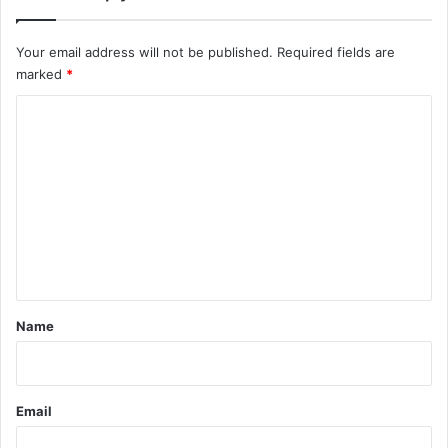
Your email address will not be published.
Required fields are
marked
*
C
o
m
m
e
n
t
*
Name
Email