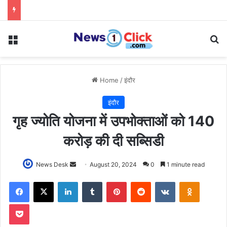
Menu
Se
Home
/
इंदौर
इंदौर
गृह ज्योति योजना में उपभोक्ताओं को 140
करोड़ की दी सब्सिडी
Send
News Desk
August 20, 2024
0
1 minute read
an
Facebook
X
LinkedIn
Tumblr
Pinterest
Reddit
VKontakte
Odnoklas
email
Pocket