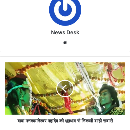
News Desk
Website
बाबा
मनकामनेश्वर
महादेव
की
धूमधाम
से
निकली
शाही
सवारी
बाबा मनकामनेश्वर महादेव की धूमधाम से निकली शाही सवारी