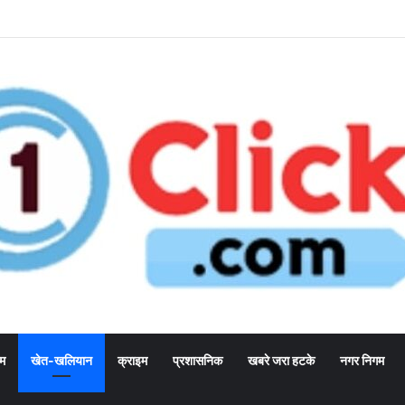
्म
खेत-खलियान
क्राइम
प्रशासनिक
खबरे जरा हटके
नगर निगम