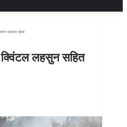
का सामान जलकर खाक
0 क्विंटल लहसुन सहित