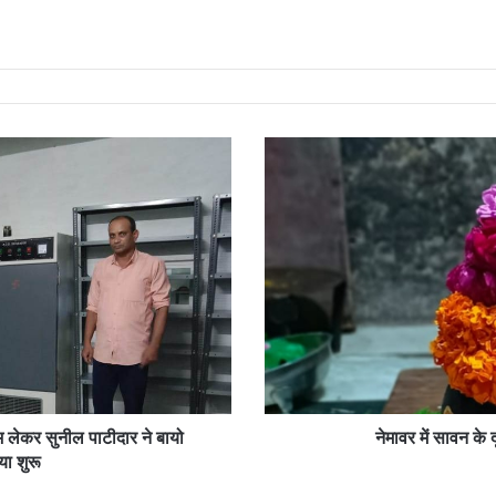
नेमावर
में
सावन
के
दूसरे
सोमवार
पर
दर्शन
को
उमड़ा
जनसेलाब
भ लेकर सुनील पाटीदार ने बायो
नेमावर में सावन के
या शुरू