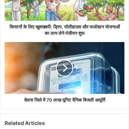
पॉलीहाउस
और
फलोद्यान
योजनाओं
का
किसानों के लिए खुशखबरी: ड्रिप, पॉलीहाउस और फलोद्यान योजनाओं
लाभ
का लाभ लेने पंजीयन शुरू
लेने
पंजीयन
देवास
शुरू
जिले
में
70
लाख
यूनिट
दैनिक
बिजली
आपूर्ति
देवास जिले में 70 लाख यूनिट दैनिक बिजली आपूर्ति
Related Articles