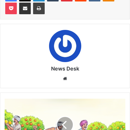
Pocket
Share via Email
Print
News Desk
Website
किसानों
के
लिए
खुशखबरी:
ड्रिप,