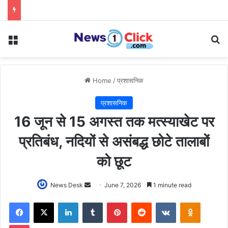
Menu
Se
Home
/
प्रशासनिक
प्रशासनिक
16 जून से 15 अगस्त तक मत्स्याखेट पर
प्रतिबंध, नदियों से असंबद्ध छोटे तालाबों
को छूट
Send
News Desk
June 7, 2026
1 minute read
an
Facebook
X
LinkedIn
Tumblr
Pinterest
Reddit
VKontakte
Odnoklas
email
Pocket