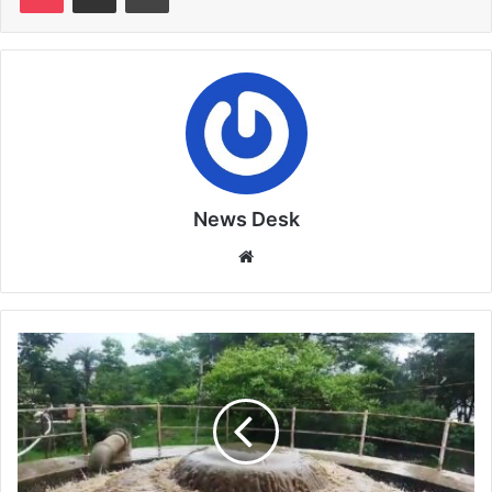
News Desk
Website
शिप्रा
में
बाढ़
के
पानी
से
कम