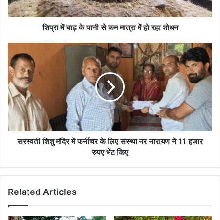
मात्रा
में
हो
शिप्रा में बाढ़ के पानी से कम मात्रा में हो रहा शोधन
रहा
शोधन
सरस्वती
शिशु
मंदिर
में
फर्नीचर
के
लिए
संस्था
नर
नारायण
सरस्वती शिशु मंदिर में फर्नीचर के लिए संस्था नर नारायण ने 11 हजार
ने
रुपए भेंट किए
11
हजार
रुपए
Related Articles
भेंट
किए