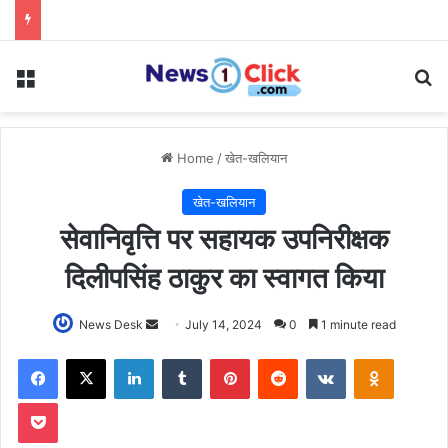
Menu
Se
Home
/
खेत-खलियान
खेत-खलियान
सेवानिवृत्ति पर सहायक उपनिरीक्षक
दिलीपसिंह ठाकुर का स्वागत किया
Send
News Desk
July 14, 2024
0
1 minute read
an
Facebook
X
LinkedIn
Tumblr
Pinterest
Reddit
VKontakte
Odnoklas
email
Pocket