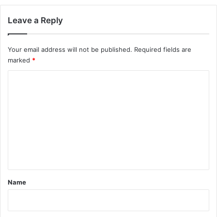
Leave a Reply
Your email address will not be published.
Required fields are
marked
*
C
o
m
m
e
n
t
*
Name