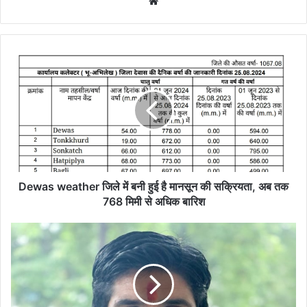
Website
Dewas
weather
जिले
में
बनी
हुई
है
मानसून
की
सक्रियता,
Dewas weather जिले में बनी हुई है मानसून की सक्रियता, अब तक
अब
768 मिमी से अधिक बारिश
तक
768
सोयाबीन
मिमी
के
से
भाव
अधिक
6500
बारिश
रुपए
प्रति