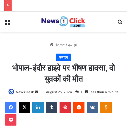
Menu
Se
Home
/
क्राइम
क्राइम
भोपाल-इंदौर हाइवे पर भीषण हादसा, दो
युवकों की मौत
Send
News Desk
August 25, 2024
0
Less than a minute
an
Facebook
X
LinkedIn
Tumblr
Pinterest
Reddit
VKontakte
Odnoklas
email
Pocket