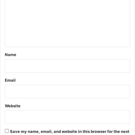
m
m
e
n
t
*
Name
Email
Website
Save my name, email, and website in this browser for the next