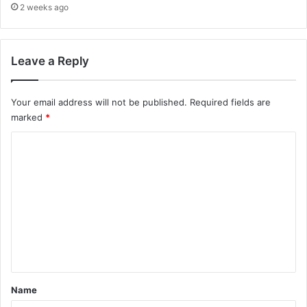
2 weeks ago
Leave a Reply
Your email address will not be published.
Required fields are
marked
*
C
o
m
m
e
n
t
*
Name