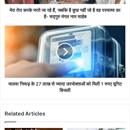
है
कुछ
मेरा तेरा करके मरते जा रहे हैं, जबकि है कुछ नहीं जो है वह परमात्मा का
नहीं
है- सद्गुरु मंगल नाम साहेब
जो
है
मालवा
वह
निमाड़
परमात्मा
के
का
27
है-
लाख
सद्गुरु
से
मंगल
ज्यादा
नाम
उपभोक्ताओं
साहेब
को
मिली
मालवा निमाड़ के 27 लाख से ज्यादा उपभोक्ताओं को मिली 1 रुपए यूनिट
1
बिजली
रुपए
यूनिट
बिजली
Related Articles