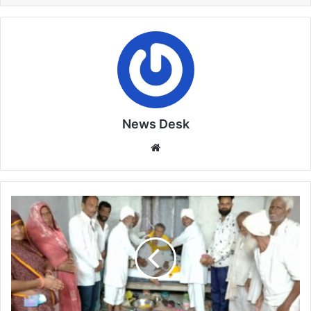
News Desk
Website
मेरा
तेरा
करके
मरते
जा
रहे
हैं,
जबकि