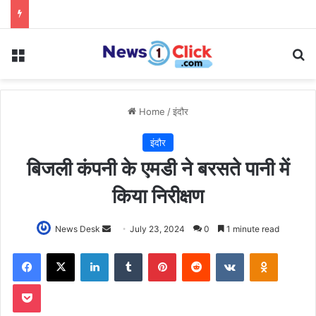
Menu
Se
Home
/
इंदौर
इंदौर
बिजली कंपनी के एमडी ने बरसते पानी में
किया निरीक्षण
Send
News Desk
July 23, 2024
0
1 minute read
an
Facebook
X
LinkedIn
Tumblr
Pinterest
Reddit
VKontakte
Odnoklas
email
Pocket