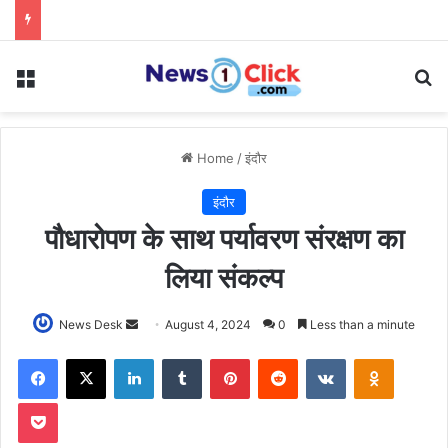
Menu
Se
Home
/
इंदौर
इंदौर
पौधारोपण के साथ पर्यावरण संरक्षण का
लिया संकल्प
Send
News Desk
August 4, 2024
0
Less than a minute
an
Facebook
X
LinkedIn
Tumblr
Pinterest
Reddit
VKontakte
Odnoklas
email
Pocket