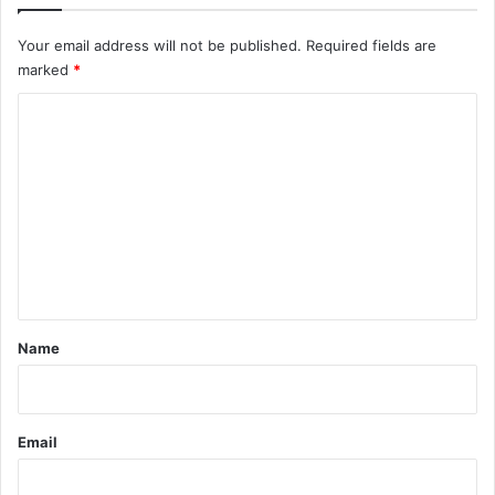
Your email address will not be published.
Required fields are
marked
*
C
o
m
m
e
n
t
*
Name
Email