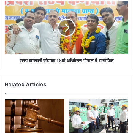
पवित्र
राज्य
स्नान
कर्मचारी
संघ
का
18वां
अधिवेशन
भोपाल
में
आयोजित
राज्य कर्मचारी संघ का 18वां अधिवेशन भोपाल में आयोजित
Related Articles