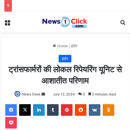
Menu
Se
Home
/
इंदौर
इंदौर
ट्रांसफार्मरों की लोकल रिपेयरिंग यूनिट से
आशातीत परिणाम
Send
News Desk
July 12, 2024
0
2 minutes read
an
Facebook
X
LinkedIn
Tumblr
Pinterest
Reddit
VKontakte
Odnoklas
email
Pocket