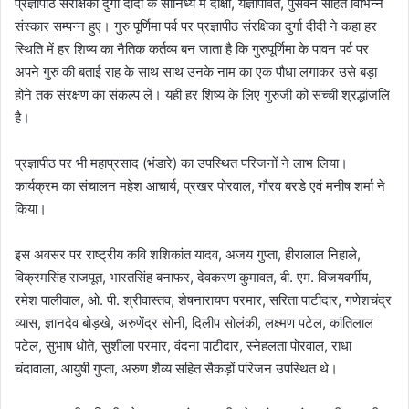
प्रज्ञापीठ संरक्षिका दुर्गा दीदी के सानिध्य में दीक्षा, यज्ञोपवित, पुंसवन सहित विभिन्न
संस्कार सम्पन्न हुए। गुरु पूर्णिमा पर्व पर प्रज्ञापीठ संरक्षिका दुर्गा दीदी ने कहा हर
स्थिति में हर शिष्य का नैतिक कर्तव्य बन जाता है कि गुरुपूर्णिमा के पावन पर्व पर
अपने गुरु की बताई राह के साथ साथ उनके नाम का एक पौधा लगाकर उसे बड़ा
होने तक संरक्षण का संकल्प लें। यही हर शिष्य के लिए गुरुजी को सच्ची श्रद्धांजलि
है।
प्रज्ञापीठ पर भी महाप्रसाद (भंडारे) का उपस्थित परिजनों ने लाभ लिया।
कार्यक्रम का संचालन महेश आचार्य, प्रखर पोरवाल, गौरव बरडे एवं मनीष शर्मा ने
किया।
इस अवसर पर राष्ट्रीय कवि शशिकांत यादव, अजय गुप्ता, हीरालाल निहाले,
विक्रमसिंह राजपूत, भारतसिंह बनाफर, देवकरण कुमावत, बी. एम. विजयवर्गीय,
रमेश पालीवाल, ओ. पी. श्रीवास्तव, शेषनारायण परमार, सरिता पाटीदार, गणेशचंद्र
व्यास, ज्ञानदेव बोड़खे, अरुणेंद्र सोनी, दिलीप सोलंकी, लक्ष्मण पटेल, कांतिलाल
पटेल, सुभाष धोते, सुशीला परमार, वंदना पाटीदार, स्नेहलता पोरवाल, राधा
चंदावाला, आयुषी गुप्ता, अरुण शैव्य सहित सैकड़ों परिजन उपस्थित थे।