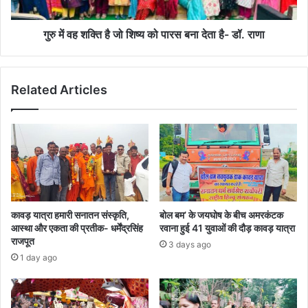
को
पारस
बना
गुरु में वह शक्ति है जो शिष्य को पारस बना देता है- डॉ. राणा
देता
है-
डॉ.
Related Articles
राणा
कावड़ यात्रा हमारी सनातन संस्कृति,
बोल बम’ के जयघोष के बीच अमरकंटक
आस्था और एकता की प्रतीक- धर्मेंद्रसिंह
रवाना हुई 41 युवाओं की दौड़ कावड़ यात्रा
राजपूत
3 days ago
1 day ago