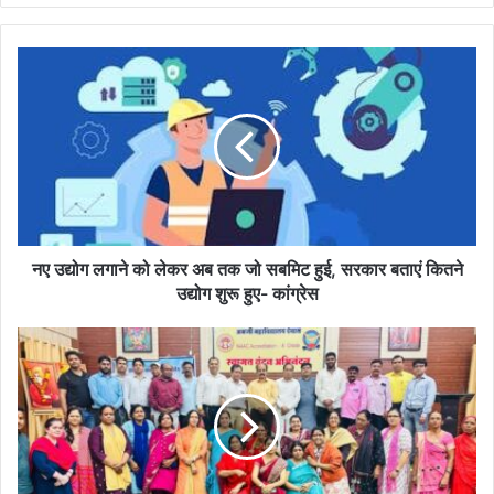
नए
उद्योग
लगाने
को
लेकर
अब
तक
जो
सबमिट
हुई,
नए उद्योग लगाने को लेकर अब तक जो सबमिट हुई, सरकार बताएं कितने
सरकार
उद्योग शुरू हुए- कांग्रेस
बताएं
कितने
गुरु
उद्योग
में
शुरू
वह
हुए-
शक्ति
कांग्रेस
है
जो
शिष्य