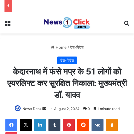
Menu
Se
Home
/
देश-विदेश
देश-विदेश
केदारनाथ में फंसे मप्र के 51 लोगों को
एयरलिफ्ट कर सुरक्षित निकाला: मुख्यमंत्री
डॉ. यादव
Send
News Desk
August 2, 2024
0
1 minute read
an
Facebook
X
LinkedIn
Tumblr
Pinterest
Reddit
VKontakte
Odnoklas
email
Pocket