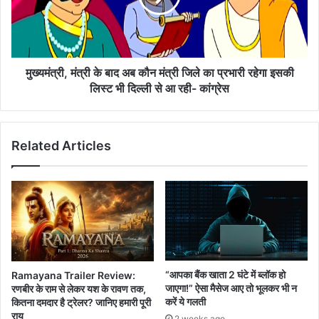
कौन
मंत्री
जिले
का
प्रभारी
मुख्यमंत्री, मंत्री के बाद अब कौन मंत्री जिले का प्रभारी रहेगा इसकी
रहेगा
लिस्ट भी दिल्ली से आ रही- कांग्रेस
इसकी
लिस्ट
भी
Related Articles
दिल्ली
से
आ
रही-
कांग्रेस
“आपका बैंक खाता 2 घंटे में ब्लॉक हो
Ramayana Trailer Review:
जाएगा!” ऐसा मैसेज आए तो भूलकर भी न
रणबीर के राम से लेकर यश के रावण तक,
करें ये गलती
कितना दमदार है ट्रेलर? जानिए हमारी पूरी
राय
2 weeks ago