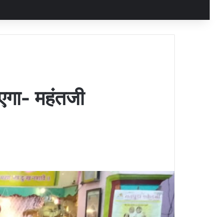
एगा- महंतजी