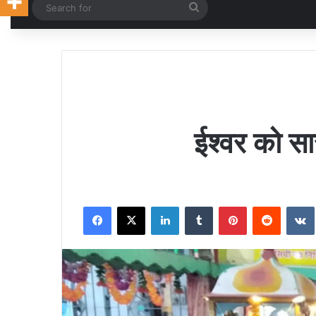
Random Article
Search
for
ईश्वर को स
Facebook
X
LinkedIn
Tumblr
Pinterest
Reddit