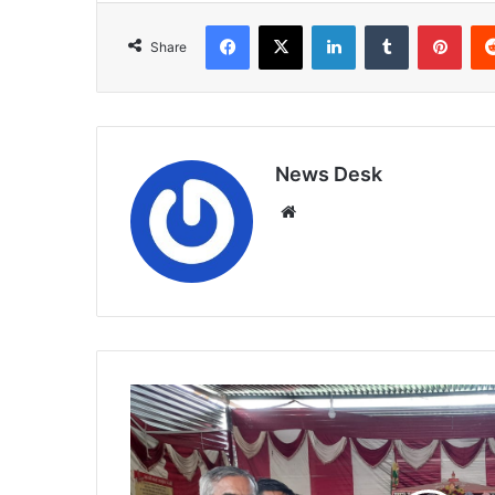
Facebook
X
LinkedIn
Tumblr
Pint
Share
News Desk
Website
जय
बाबारी
युवा
ग्रुप
कर