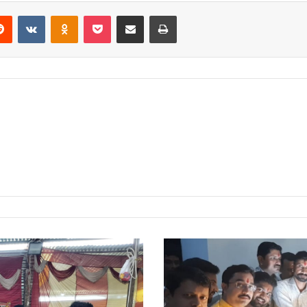
erest
Reddit
VKontakte
Odnoklassniki
Pocket
Share via Email
Print
रात
बारह
बजे
गूंजा
आलकी