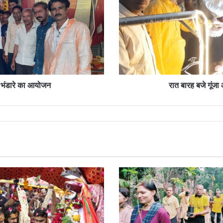
की
पालकी
जय
कन्हैया
लाल
की...
े भंडारे का आयोजन
रात बारह बजे गूंज