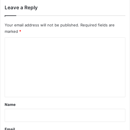
Leave a Reply
Your email address will not be published.
Required fields are
marked
*
C
o
m
m
e
n
t
*
Name
Email