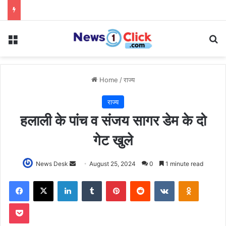
Menu
Se
Home
/
राज्य
राज्य
हलाली के पांच व संजय सागर डेम के दो
गेट खुले
Send
News Desk
August 25, 2024
0
1 minute read
an
Facebook
X
LinkedIn
Tumblr
Pinterest
Reddit
VKontakte
Odnoklas
email
Pocket