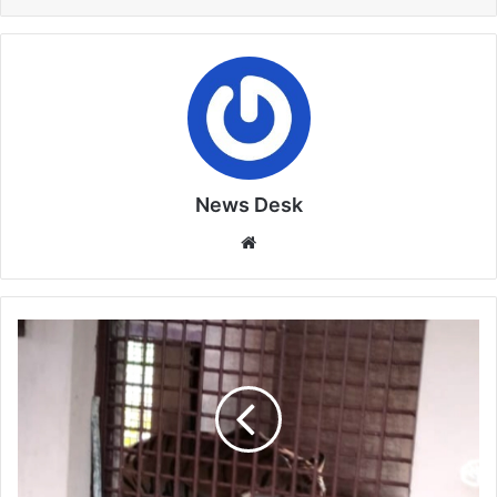
News Desk
Website
नर
बाघ
शावक
को
पेंच
टाइगर
रिजर्व
से