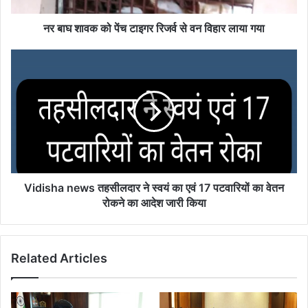
वन
विहार
नर बाघ शावक को पेंच टाइगर रिजर्व से वन विहार लाया गया
लाया
गया
Vidisha
news
तहसीलदार
ने
स्वयं
का
एवं
17
पटवारियों
का
Vidisha news तहसीलदार ने स्वयं का एवं 17 पटवारियों का वेतन
वेतन
रोकने का आदेश जारी किया
रोकने
का
आदेश
Related Articles
जारी
किया