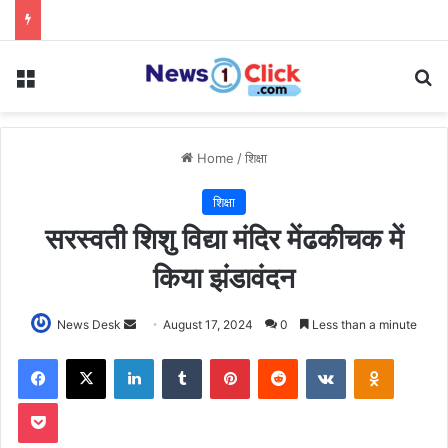
Menu
Se
Home
/
शिक्षा
शिक्षा
सरस्वती शिशु विद्या मंदिर मेंढकीचक में
किया झंडावंदन
Send
News Desk
August 17, 2024
0
Less than a minute
an
Facebook
X
LinkedIn
Tumblr
Pinterest
Reddit
VKontakte
Odnoklas
email
Pocket