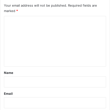
Your email address will not be published.
Required fields are
marked
*
C
o
m
m
e
n
t
*
Name
Email