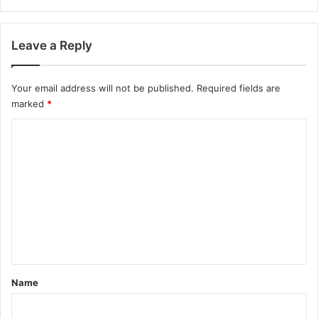
Leave a Reply
Your email address will not be published.
Required fields are
marked
*
C
o
m
m
e
n
t
*
Name