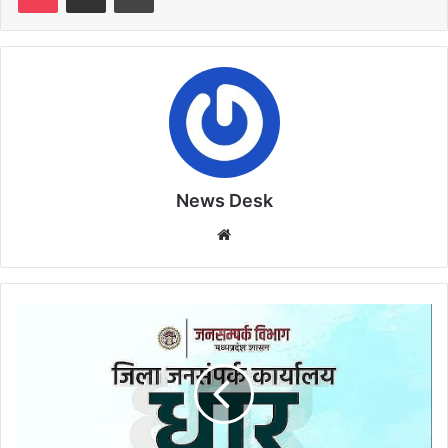
News Desk
Website
एमएसडब्ल्यू
एवं
बीएसडब्ल्यू
कोर्स
के
लिए
पंजीयन