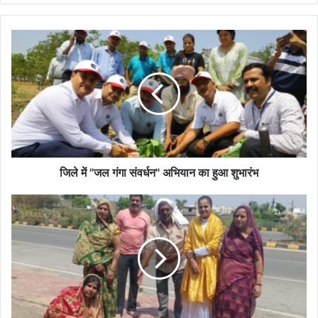
जिले
में
"जल
गंगा
संवर्धन"
अभियान
का
हुआ
शुभारंभ
जिले में "जल गंगा संवर्धन" अभियान का हुआ शुभारंभ
संस्था
उमेश्वर
जागृति
फाउंडेशन
ने
भागवत
प्रवक्ता
अंतिम