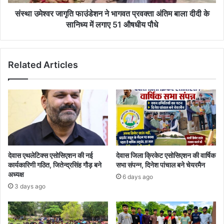
बाला
दीदी
संस्था उमेश्वर जागृति फाउंडेशन ने भागवत प्रवक्ता अंतिम बाला दीदी के
के
सानिध्य में लगाए 51 औषधीय पौधे
सानिध्य
में
लगाए
Related Articles
51
औषधीय
पौधे
देवास एथलेटिक्स एसोसिएशन की नई
देवास जिला क्रिकेट एसोसिएशन की वार्षिक
कार्यकारिणी गठित, जितेन्द्रसिंह गौड़ बने
सभा संपन्न, दिनेश पांचाल बने चेयरमैन
अध्यक्ष
6 days ago
3 days ago