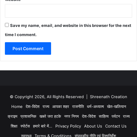
Save my name, email, and website in this browser for the next
time I comment.
© Copyright 2026, All Rights Reserved | Shreenath Creation
Home
देश-विदेश
राज्य
आपका शहर
राजनीति
धर्म-अध्यात्म
खेत-खलियान
क्राइम
प्रशासनिक
खबरे जरा हटके
नगर निगम
देश-विदेश
साहित्य
पर्यटन
राज्य
शिक्षा
स्पोर्टस
हमारे बारे में…
Privacy Policy
About Us
Contact Us
स्वास्थ्य
Terms & Conditions
संपादकीय नीति एवं दिशानिर्देश