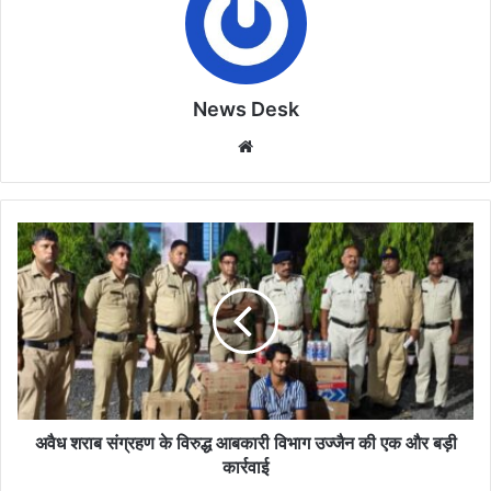
News Desk
Website
अवैध
शराब
संग्रहण
के
विरुद्ध
आबकारी
विभाग
उज्जैन
की
एक
अवैध शराब संग्रहण के विरुद्ध आबकारी विभाग उज्जैन की एक और बड़ी
और
कार्रवाई
बड़ी