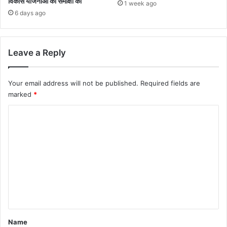
विकास योजनाओं की समीक्षा की
1 week ago
6 days ago
Leave a Reply
Your email address will not be published.
Required fields are
marked
*
C
o
m
m
e
n
t
*
Name