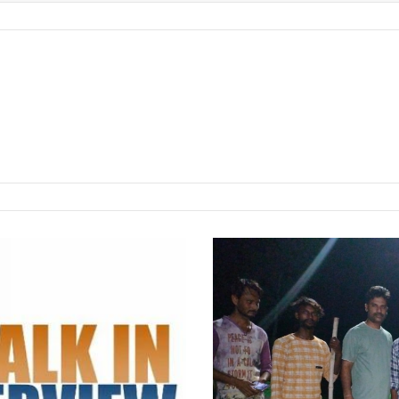
दो
स्‍थानों
से
मगरमच्छ
को
सुरक्षित
पकड़कर
चंबल
नदी