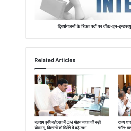
माध्यम
से
चयन
होगा
द्विव्यांगजनों के रिक्त पदों पर वॉक-इन-इन्टरव्
Related Articles
बलराम कृषि महोत्सव में CM मोहन यादव की बड़ी
राज्य शास
घोषणाएं, किसानों को मिलेंगे ये बड़े लाभ
गंभीर: मंत