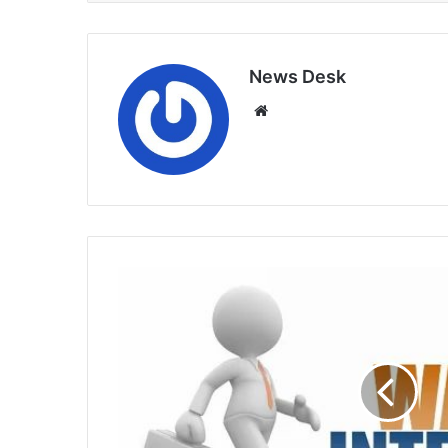
News Desk
Website
द्विव्यांगजनों
के
रिक्त
पदों
पर
वॉक-
इन-
इन्टरव्यू
के