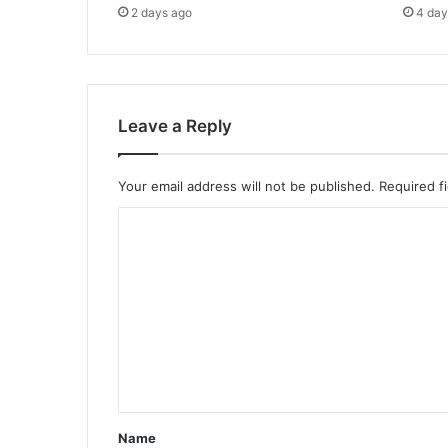
2 days ago
4 day
Leave a Reply
Your email address will not be published.
Required f
C
o
m
m
e
n
t
*
Name