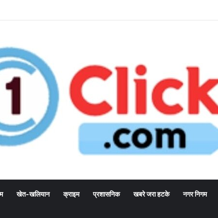
्म
खेत-खलियान
क्राइम
प्रशासनिक
खबरे जरा हटके
नगर निगम