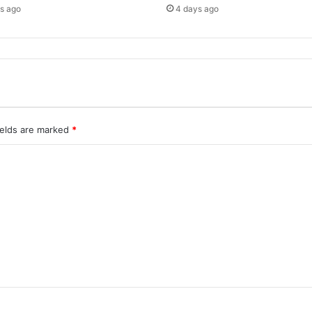
s ago
4 days ago
ields are marked
*