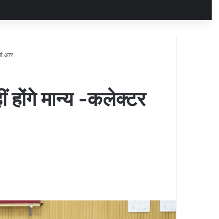
 जी.आर.
ं होंगे मान्य -कलेक्टर