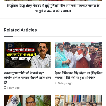
सागरजी
महाराज
सिद्धोदय सिद्ध क्षेत्र नेमावर में हुई मुनिश्री वीर सागरजी महाराज ससंघ के
ससंघ
चातुर्मास कलश की स्थापना
के
चातुर्मास
कलश
Related Articles
की
स्थापना
सड़क सुरक्षा समिति की बैठक में शहर
देवास में शिवराज सिंह चौहान का ऐतिहासिक
कांग्रेस अध्यक्ष प्रयास गौतम ने उठाए अहम
स्वागत, 156 मंचों पर हुआ अभिनंदन
मुद्दे
6 days ago
1 day ago