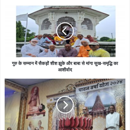
गुरु
के
सम्मान
में
सैकड़ों
शीश
झुके
और
बाबा
से
गुरु के सम्मान में सैकड़ों शीश झुके और बाबा से मांगा सुख-समृद्धि का
मांगा
आशीर्वाद
सुख-
समृद्धि
सिद्धोदय
का
सिद्ध
आशीर्वाद
क्षेत्र
नेमावर
में
हुई
मुनिश्री
वीर