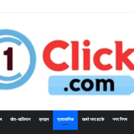
्म
खेत-खलियान
क्राइम
प्रशासनिक
खबरे जरा हटके
नगर निगम