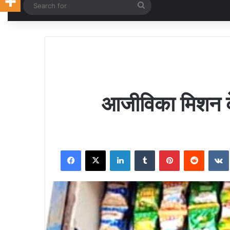
Random Article
Search
for
आजीविका मिशन के 
Facebook
X
LinkedIn
Tumblr
Pinterest
Reddit