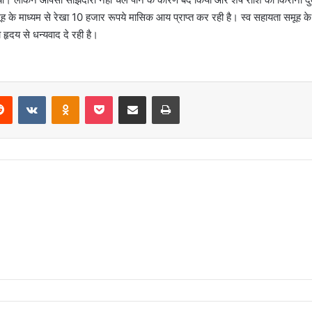
मूह के माध्‍यम से रेखा 10 हजार रूपये मासिक आय प्राप्‍त कर रही है। स्‍व सहायता समूह क
 हृदय से धन्‍यवाद दे रही है।
erest
Reddit
VKontakte
Odnoklassniki
Pocket
Share via Email
Print