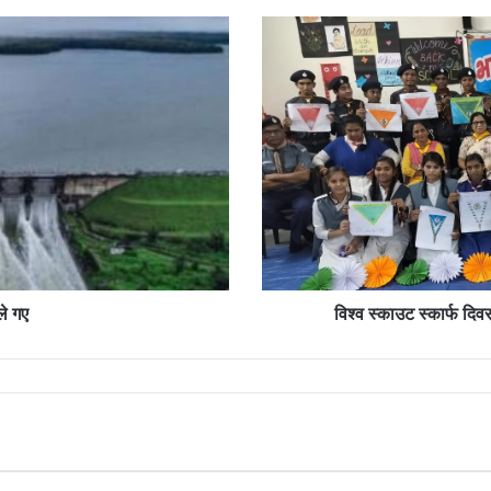
विश्व
स्काउट
स्कार्फ
दिवस
पर
जिले
की
विभिन्न
संस्थाओं
में
किए
कार्यक्रम
ले गए
विश्व स्काउट स्कार्फ दिव