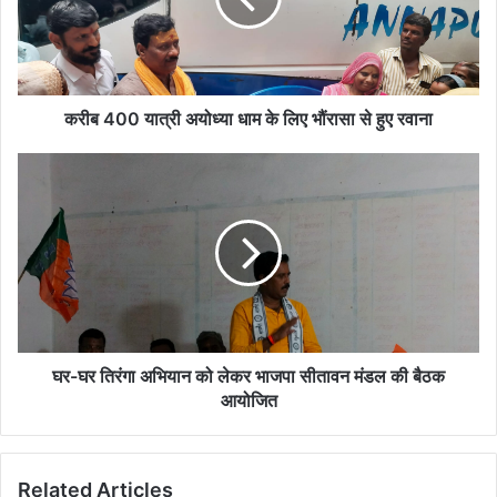
के
लिए
भौंरासा
से
हुए
करीब 400 यात्री अयोध्या धाम के लिए भौंरासा से हुए रवाना
रवाना
घर-
घर
तिरंगा
अभियान
को
लेकर
भाजपा
सीतावन
मंडल
की
घर-घर तिरंगा अभियान को लेकर भाजपा सीतावन मंडल की बैठक
बैठक
आयोजित
आयोजित
Related Articles