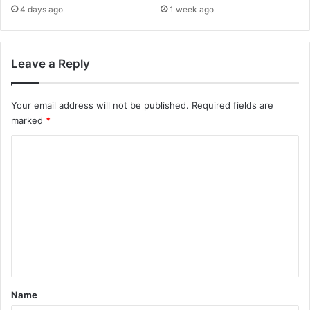
4 days ago
1 week ago
Leave a Reply
Your email address will not be published.
Required fields are
marked
*
C
o
m
m
e
n
t
*
Name