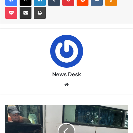
Pocket
Share via Email
Print
News Desk
Website
करीब
400
यात्री
अयोध्या
धाम