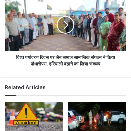
दिया
विश्व
संदेश
पर्यावरण
दिवस
पर
जैन
समाज
सामाजिक
संगठन
ने
किया
विश्व पर्यावरण दिवस पर जैन समाज सामाजिक संगठन ने किया
पौधारोपण,
पौधारोपण, हरियाली बढ़ाने का लिया संकल्प
हरियाली
बढ़ाने
का
Related Articles
लिया
संकल्प