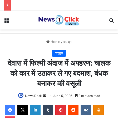
Menu
Se
Home
/
क्राइम
क्राइम
देवास में फिल्मी अंदाज में अपहरण: चालक
को कार में उठाकर ले गए बदमाश, बंधक
बनाकर की वसूली
Send
News Desk
June 5, 2026
2 minutes read
an
Facebook
X
LinkedIn
Tumblr
Pinterest
Reddit
VKontakte
Odnoklas
email
Pocket